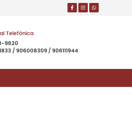
al Telefónica
8-9620
1833 / 906008309 / 906111944