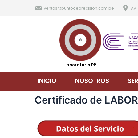
ventas@puntodeprecision.com.pe
Av.
Laboratorio PP
INICIO
NOSOTROS
SE
Certificado de LABO