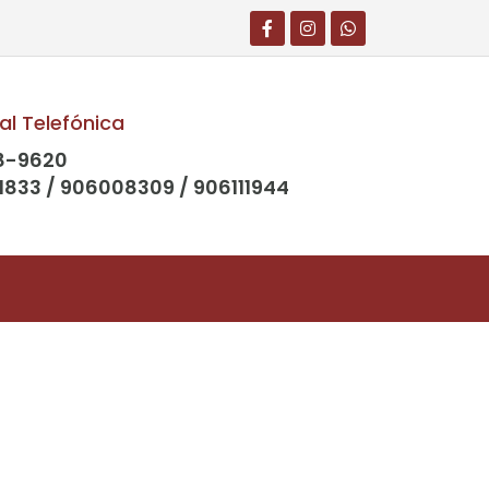
al Telefónica
8-9620
1833 / 906008309 / 906111944