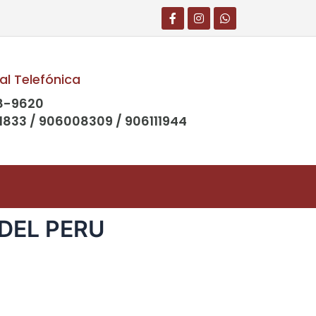
al Telefónica
8-9620
1833 / 906008309 / 906111944
.DEL PERU