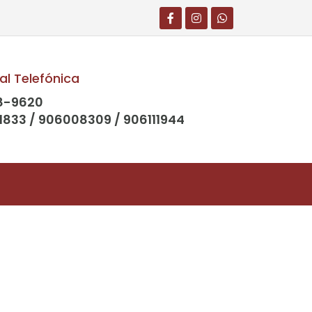
al Telefónica
8-9620
1833 / 906008309 / 906111944