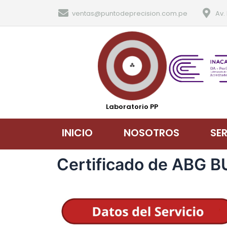
ventas@puntodeprecision.com.pe
Av.
Laboratorio PP
INICIO
NOSOTROS
SE
Certificado de ABG B