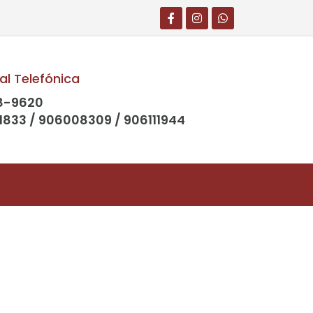
al Telefónica
8-9620
1833 / 906008309 / 906111944