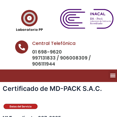
Laboratorio PP
Central Telefónica
01 698-9620
997131833 / 906008309 /
906111944
Certificado de MD-PACK S.A.C.