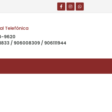
al Telefónica
8-9620
1833 / 906008309 / 906111944