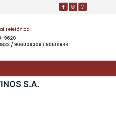
al Telefónica
8-9620
1833 / 906008309 / 906111944
INOS S.A.