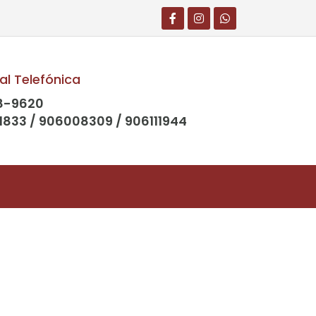
al Telefónica
8-9620
1833 / 906008309 / 906111944