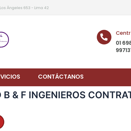
 Los Ángeles 653 - Lima 42
Centr
01 69
99713
RVICIOS
CONTÁCTANOS
O B & F INGENIEROS CONTRATI