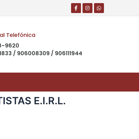
al Telefónica
8-9620
1833 / 906008309 / 906111944
STAS E.I.R.L.