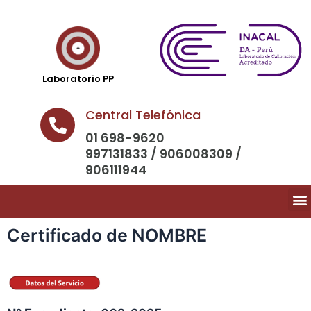
Laboratorio PP
Central Telefónica
01 698-9620
997131833 / 906008309 /
906111944
Certificado de NOMBRE