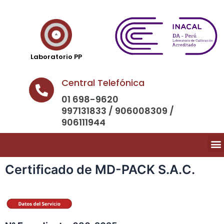
Laboratorio PP
Central Telefónica
01 698-9620
997131833 / 906008309 /
906111944
Certificado de MD-PACK S.A.C.