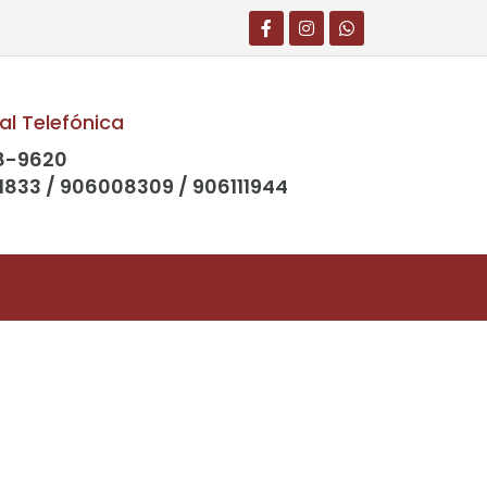
al Telefónica
8-9620
1833 / 906008309 / 906111944