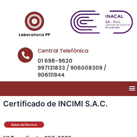
Laboratorio PP
Central Telefónica
01 698-9620
997131833 / 906008309 /
906111944
Certificado de INCIMI S.A.C.